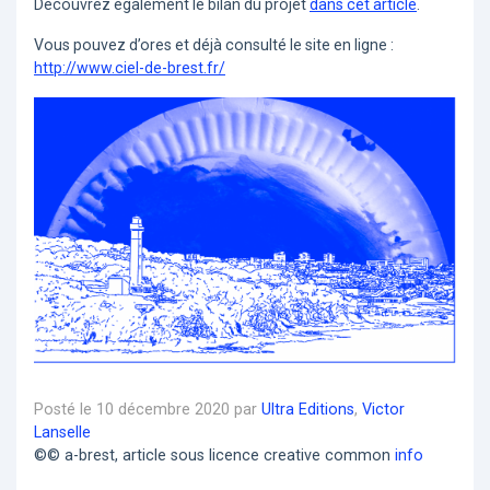
Découvrez également le bilan du projet
dans cet article
.
Vous pouvez d’ores et déjà consulté le site en ligne :
http://www.ciel-de-brest.fr/
Posté le 10 décembre 2020 par
Ultra Editions
,
Victor
Lanselle
©© a-brest, article sous licence creative common
info