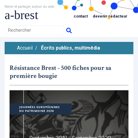
Relier et partager autour du web
a-brest
contact
devenir rédacteur
Accueil
/
Écrits publics, multimédia
Résistance Brest - 500 fiches pour sa
première bougie