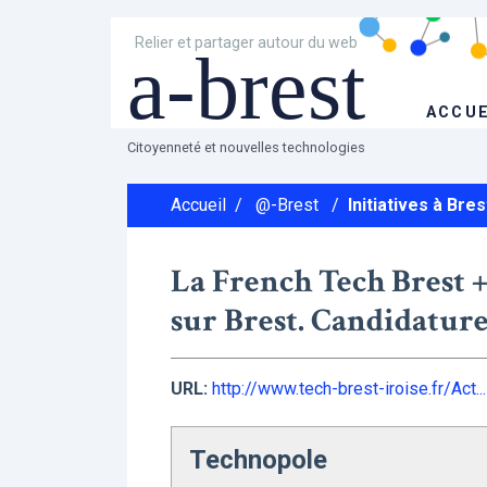
Relier et partager autour du web
a-brest
ACCUE
Citoyenneté et nouvelles technologies
Accueil
/
@-Brest
/
Initiatives à Bres
La French Tech Brest +
sur Brest. Candidatur
URL:
http://www.tech-brest-iroise.fr/Act...
Technopole