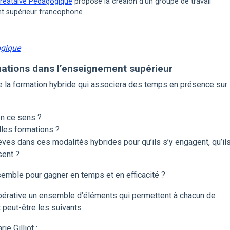
Créataive Pédagogique
propose la créaion d’un groupe de travail
nt supérieur francophone.
ogique
mations dans l’enseignement supérieur
de la formation hybride qui associera des temps en présence sur
n ce sens ?
lles formations ?
s dans ces modalités hybrides pour qu’ils s’y engagent, qu’il
sent ?
emble pour gagner en temps et en efficacité ?
opérative un ensemble d’éléments qui permettent à chacun de
 peut-être les suivants
ie Gilliot :