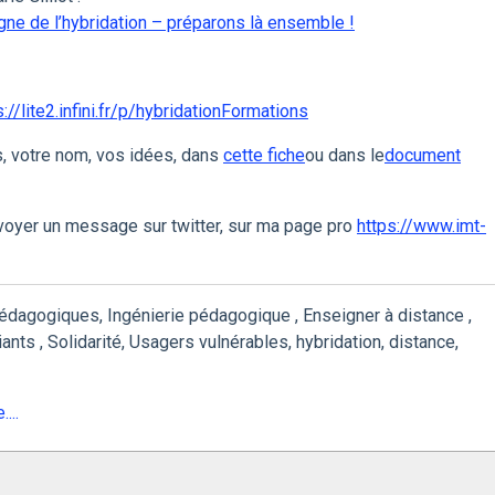
gne de l’hybridation – préparons là ensemble !
s://lite2.infini.fr/p/hybridationFormations
, votre nom, vos idées, dans
cette fiche
ou dans le
document
voyer un message sur twitter, sur ma page pro
https://www.imt-
édagogiques, Ingénierie pédagogique , Enseigner à distance ,
nts , Solidarité, Usagers vulnérables, hybridation, distance,
...