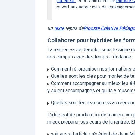
supérieur"
et co-animateur de
Riposte 
ouvert aux acteur.ice.s de l’enseigneme
un
texte
repris de
Riposte Créative Pédag
Collaborer pour hybrider les for
La rentrée va se dérouler sous le signe 
nos campus avec des temps à distance.
Comment ré-organiser nos formations e
Quelles sont les clés pour monter de te
Comment accompagner au mieux les élève
y soient accompagnés et qu’ils y réussis
Quelles sont les ressources à créer ens
L’idée est de produire ici de manière co
mieux préparer ses cours de la rentrée. Et
voir aussi l’article précédent de Jean Mar