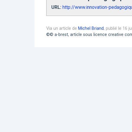
URL:
http://www.innovation-pedagogiqu
Via un article de
Michel Briand
, publié le 16 j
©© a-brest, article sous licence creative 