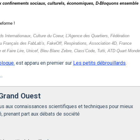
ux confinements sociaux, culturels, économiques, D-Bloquons ensemble
teforme !
rds Internationaux, Culture du Coeur, L’Agence des Quartiers, Fédération
u Français des FabLab’s, FakeOff, Respirations, Association 4D, France
 et Faire Lire, Unicef, Bleu Blanc Zebre, Class’Code, Tutti, ATD Quart Monde
bloque.
est apparu en premier sur
Les petits débrouillards
.
..
 Grand Ouest
us aux connaissances scientifiques et techniques pour mieux
né, prenant part aux débats de société