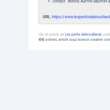
contact : Antony Auffret aauffret 
URL:
https://www.lespetitsdebrouillar
Via un article de
Les petits débrouillards
, pub
©© a-brest, article sous licence creative 