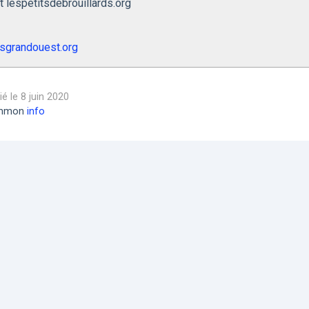
at lespetitsdebrouillards.org
dsgrandouest.org
lié le 8 juin 2020
common
info