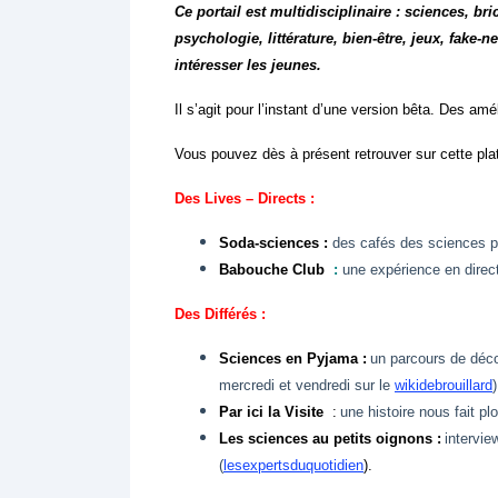
Ce portail est multidisciplinaire : sciences, br
psychologie, littérature, bien-être, jeux, fake
intéresser les jeunes.
Il s’agit pour l’instant d’une version bêta. Des am
Vous pouvez dès à présent retrouver sur cette plat
Des Lives – Directs :
Soda-sciences :
des cafés des sciences po
Babouche Club
:
une expérience en direct
Des Différés :
Sciences en Pyjama :
un parcours de déco
mercredi et vendredi sur le
wikidebrouillard
)
Par ici la Visite
:
une histoire nous fait p
Les sciences au petits oignons :
intervie
(
lesex
pertsduquotidien
).