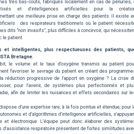
èmes très bas-coûts, fabriqués localement en cas de pénuries, 
és et d’intelligences artificielles pour la créatio
mettant une meilleure prise en charge des patients. Il existe e
ificiels : des respirateurs traditionnels où le patient nécessit
 dits “non invasifs”, plus difficiles à concevoir, qui nécessiten
 le patient.
 et intelligentes, plus respectueuses des patients, qu
ENSTA Bretagne.
it, le volume et le taux d’oxygène transmis au patient pou
ent favoriser le sevrage du patient en créant des programme
t la réduction progressive de l’apport en oxygène ? La crise d
poser, pour l’avenir, de systèmes plus perfectionnés et plu
die, afin de limiter les nuisances et effets secondaires sur le
spose d’une expertise rare, à la fois pointue et étendue, pour l
nomes et d’algorithmes d’intelligence artificielles, s’appuyan
 et électronique. L’équipe peut donc élaborer des système
 d’assistance respiratoire présentent de fortes similitudes ave