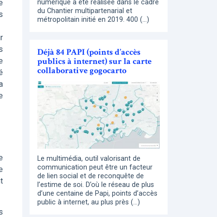
numérique a été réalisée dans le cadre
e
du Chantier multipartenarial et
s
métropolitain initié en 2019. 400 (…)
r
s
Déjà 84 PAPI (points d’accès
publics à internet) sur la carte
e
collaborative gogocarto
é
a
e
e
Le multimédia, outil valorisant de
communication peut être un facteur
e
de lien social et de reconquête de
t
l’estime de soi. D’où le réseau de plus
d’une centaine de Papi, points d’accès
public à internet, au plus près (…)
s