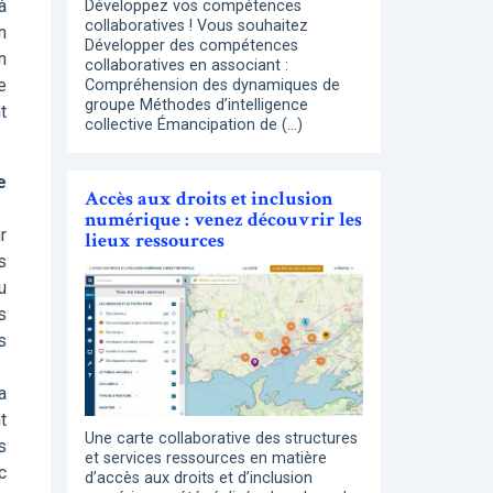
à
Développez vos compétences
collaboratives ! Vous souhaitez
n
Développer des compétences
n
collaboratives en associant :
e
Compréhension des dynamiques de
groupe Méthodes d’intelligence
t
collective Émancipation de (…)
e
Accès aux droits et inclusion
numérique : venez découvrir les
r
lieux ressources
s
u
s
s
a
t
Une carte collaborative des structures
s
et services ressources en matière
c
d’accès aux droits et d’inclusion