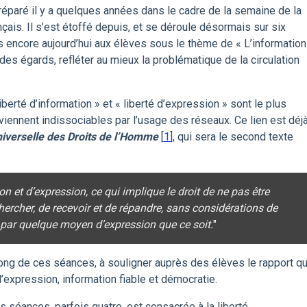
 préparé il y a quelques années dans le cadre de la semaine de la
çais. Il s’est étoffé depuis, et se déroule désormais sur six
 encore aujourd’hui aux élèves sous le thème de « L’information
 des égards, refléter au mieux la problématique de la circulation
erté d’information » et « liberté d’expression » sont le plus
eviennent indissociables par l’usage des réseaux. Ce lien est déj
niverselle des Droits de l’Homme
[
1
]
, qui sera le second texte
ion et d’expression, ce qui implique le droit de ne pas être
hercher, de recevoir et de répandre, sans considérations de
es par quelque moyen d’expression que ce soit.
"
ong de ces séances, à souligner auprès des élèves le rapport qu
 d’expression, information fiable et démocratie.
s séances, parfois quatre, est consacrée à la liberté