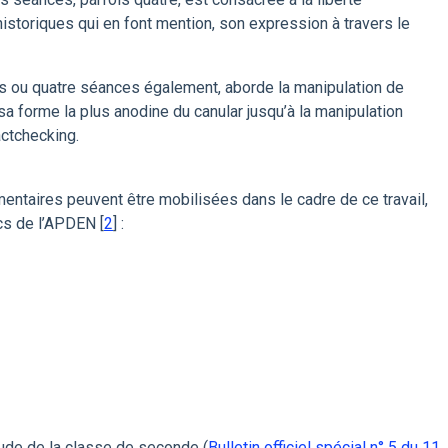
historiques qui en font mention, son expression à travers le
is ou quatre séances également, aborde la manipulation de
 sa forme la plus anodine du canular jusqu’à la manipulation
actchecking.
entaires peuvent être mobilisées dans le cadre de ce travail,
cs de l’APDEN
[
2
]
:
tude de la classe de seconde (
Bulletin officiel spécial n° 5 du 11