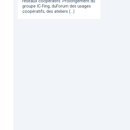
réseaux coopératifs. Prolongement du
groupe IC-Fing, duForum des usages
coopératifs, des ateliers (…)