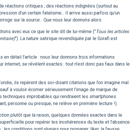
de réactions critiques ; des réactions indignées (surtout au
pression d’un certain fatalisme... Il arrive aussi parfois qu’un
rroge sur la source... Que nous leur donnons alors.
chons avec eux ce que le site dit de lui-même ("
Tous les articles
ntraire)
"). La nature satirique revendiquée par le Gorafi est
en détail l’article : nous leur donnons trois informations
ur internet, se révèlent exactes : tout n’est donc pas faux dans le
ondie, ils repèrent des soi-disant citations que l’on imagine mal
e, sauf à vouloir écorner sérieusement l’image de marque de
ues techniques improbables qui rendraient les smartphones
tant, personne ou presque, ne relève en première lecture !).
motion plutôt que la raison, quelques données exactes dans le
 superficielle pour repérer les incohérences du texte et l’absence
: les conditions sont réunies pour propager, liker, la fausse