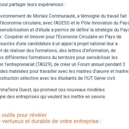
our partager leurs expériences :
nvironnement de Morlaix Communauté, a témoigné du travail fait
 l’économie circulaire, avec l’ADESS et le Pôle Innovation du Pay
nsibilisation et d’étude a permis de définir la stratégie du Pay
e : Coopérer et Innover pour l'Economie Circulaire en Pays de
uccès d’une candidature à un appel à projet national leur a
de réaliser des formations, des lettres d’information, de
es différentes formations du territoire pour sensibiliser les
er l’entreprenariat (TAG29), de créer un Forum annuel pendant 3
 des matinales pour travailler avec les maitres d’œuvre et maitre
struction sélective avec les étudiants de l’IUT Génie civil.
’ImmaTerra Ouest, qui promeut ces nouveaux modèles
 des entreprises qui veulent les mettre en oeuvre.