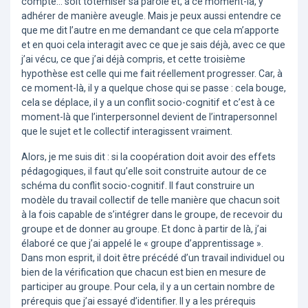
compte... soit totémiser sa parole et, à ce moment-là, y
adhérer de manière aveugle. Mais je peux aussi entendre ce
que me dit l’autre en me demandant ce que cela m’apporte
et en quoi cela interagit avec ce que je sais déjà, avec ce que
j’ai vécu, ce que j’ai déjà compris, et cette troisième
hypothèse est celle qui me fait réellement progresser. Car, à
ce moment-là, il y a quelque chose qui se passe : cela bouge,
cela se déplace, il y a un conflit socio-cognitif et c’est à ce
moment-là que l’interpersonnel devient de l’intrapersonnel
que le sujet et le collectif interagissent vraiment.
Alors, je me suis dit : si la coopération doit avoir des effets
pédagogiques, il faut qu’elle soit construite autour de ce
schéma du conflit socio-cognitif. Il faut construire un
modèle du travail collectif de telle manière que chacun soit
à la fois capable de s’intégrer dans le groupe, de recevoir du
groupe et de donner au groupe. Et donc à partir de là, j’ai
élaboré ce que j’ai appelé le « groupe d’apprentissage ».
Dans mon esprit, il doit être précédé d’un travail individuel ou
bien de la vérification que chacun est bien en mesure de
participer au groupe. Pour cela, il y a un certain nombre de
prérequis que j’ai essayé d’identifier. Il y a les prérequis