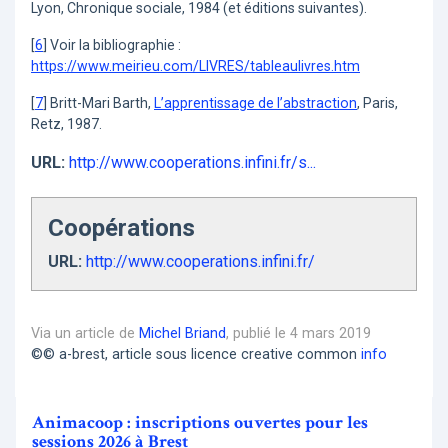
Lyon, Chronique sociale, 1984 (et éditions suivantes).
[
6
]
Voir la bibliographie :
https://www.meirieu.com/LIVRES/tableaulivres.htm
[
7
]
Britt-Mari Barth,
L’apprentissage de l’abstraction
, Paris,
Retz, 1987.
URL:
http://www.cooperations.infini.fr/s...
Coopérations
URL:
http://www.cooperations.infini.fr/
Via un article de
Michel Briand
, publié le 4 mars 2019
©© a-brest, article sous licence creative common
info
Animacoop : inscriptions ouvertes pour les
sessions 2026 à Brest