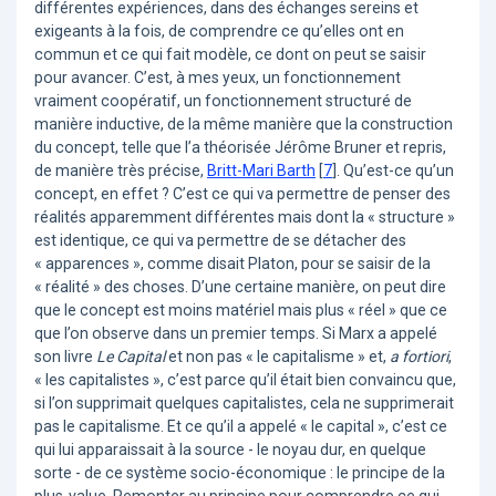
différentes expériences, dans des échanges sereins et
exigeants à la fois, de comprendre ce qu’elles ont en
commun et ce qui fait modèle, ce dont on peut se saisir
pour avancer. C’est, à mes yeux, un fonctionnement
vraiment coopératif, un fonctionnement structuré de
manière inductive, de la même manière que la construction
du concept, telle que l’a théorisée Jérôme Bruner et repris,
de manière très précise,
Britt-Mari Barth
[
7
]
. Qu’est-ce qu’un
concept, en effet ? C’est ce qui va permettre de penser des
réalités apparemment différentes mais dont la « structure »
est identique, ce qui va permettre de se détacher des
« apparences », comme disait Platon, pour se saisir de la
« réalité » des choses. D’une certaine manière, on peut dire
que le concept est moins matériel mais plus « réel » que ce
que l’on observe dans un premier temps. Si Marx a appelé
son livre
Le Capital
et non pas « le capitalisme » et,
a fortiori
,
« les capitalistes », c’est parce qu’il était bien convaincu que,
si l’on supprimait quelques capitalistes, cela ne supprimerait
pas le capitalisme. Et ce qu’il a appelé « le capital », c’est ce
qui lui apparaissait à la source - le noyau dur, en quelque
sorte - de ce système socio-économique : le principe de la