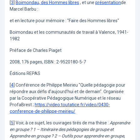
[
3
]
Boimondau, des Hommes libres
, et une
présentation
de
Marcel Barbu :
et en lecture pour mémoire : "Faire des Hommes libres"
Boimondau et les communautés de travail à Valence, 1941-
1982
Préface de Charles Piaget
2008, 176 pages, ISBN : 2-9520180-5-7
Éditions REPAS
[
4
]
Conférence de Philippe Meirieu "Quelle pédagogie pour
répondre aux défis d’aujourd’hui et de demain". Organisée
par la Coopérative Pédagogique Numérique et le réseau
ProfaBrest ;
https://video.toutatice.fr/video/0430-
conference-de-philippe-meirieu/
[
5
]
Voir, à ce sujet, les ouvrages tirés de ma thèse :
Apprendre
en groupe ? 1 – Itinéraire des pédagogies de groupe et
Apprendre en groupe ? 2 – Outils pour apprendre en groupe
,