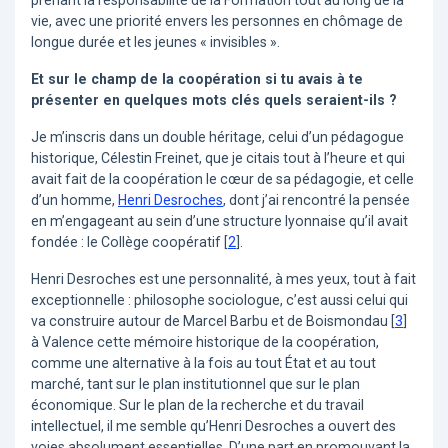
vie, avec une priorité envers les personnes en chômage de
longue durée et les jeunes « invisibles ».
Et sur le champ de la coopération si tu avais à te
présenter en quelques mots clés quels seraient-ils ?
Je m’inscris dans un double héritage, celui d’un pédagogue
historique, Célestin Freinet, que je citais tout à l’heure et qui
avait fait de la coopération le cœur de sa pédagogie, et celle
d’un homme,
Henri Desroches
, dont j’ai rencontré la pensée
en m’engageant au sein d’une structure lyonnaise qu’il avait
fondée : le Collège coopératif
[
2
]
.
Henri Desroches est une personnalité, à mes yeux, tout à fait
exceptionnelle : philosophe sociologue, c’est aussi celui qui
va construire autour de Marcel Barbu et de Boismondau
[
3
]
à Valence cette mémoire historique de la coopération,
comme une alternative à la fois au tout État et au tout
marché, tant sur le plan institutionnel que sur le plan
économique. Sur le plan de la recherche et du travail
intellectuel, il me semble qu’Henri Desroches a ouvert des
voies absolument essentielles. D’une part en promouvant la