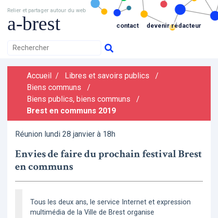
Relier et partager autour du web
a-brest
contact
devenir rédacteur
Accueil
/
Libres et savoirs publics
/
Biens communs
/
Biens publics, biens communs
/
Brest en communs 2019
Réunion lundi 28 janvier à 18h
Envies de faire du prochain festival Brest
en communs
Tous les deux ans, le service Internet et expression
multimédia de la Ville de Brest organise