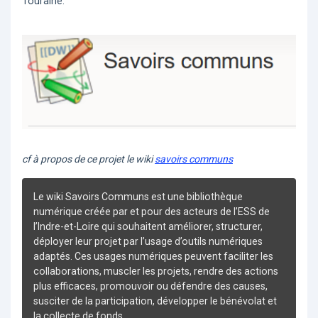
Touraine.
cf à propos de ce projet le wiki
savoirs communs
Le wiki Savoirs Communs est une bibliothèque
numérique créée par et pour des acteurs de l’ESS de
l’Indre-et-Loire qui souhaitent améliorer, structurer,
déployer leur projet par l’usage d’outils numériques
adaptés. Ces usages numériques peuvent faciliter les
collaborations, muscler les projets, rendre des actions
plus efficaces, promouvoir ou défendre des causes,
susciter de la participation, développer le bénévolat et
la collecte de fonds.