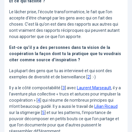
Et ce qui facilite ?
Le lâcher prise, l’écoute transformatrice, le fait que l’on
accepte d’être changé par les gens avec qui on fait des
choses. C’est là qu’on est dans des rapports aux autres qui
sont vraiment des rapports réciproques qui peuvent autant
nous apporter que ce que l’on apporte.
Est-ce qu’il y a des personnes dans ta vision de la
coopération la façon dont tu la pratique que tu voudrais
citer comme source d’inspiration ?
La plupart des gens que tu as interviewé et qui sont des
exemples de diversité et de bienveillance
[
2
]
:-)
Il y a le côté compostabilité
[
3
]
avec
Laurent Marseault
, il y a
l’aventure plus collective « trucs et astuces pour impulser la
coopération »
[
4
]
qui résume de nombreux principes qui
m’ont beaucoup guidé. Il y a aussi le travail de
Lilian Ricaud
sur la stigmergie
[
5
]
et sur les patterns, l’importance de
pouvoir décomposer en petits bouts ce que l’on partage et
que l’on documente pour que d’autres puissent le
réassembler différemment.