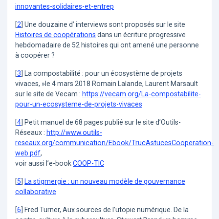
innovantes-solidaires-et-entrep
[
2
]
Une douzaine d’ interviews sont proposés sur le site
Histoires de coopérations
dans un écriture progressive
hebdomadaire de 52 histoires qui ont amené une personne
à coopérer ?
[
3
]
La compostabilité : pour un écosystème de projets
vivaces, »le 4 mars 2018 Romain Lalande, Laurent Marsault
sur le site de Vecam :
https://vecam.org/La-compostabilite-
pour-un-ecosysteme-de-projets-vivaces
[
4
]
Petit manuel de 68 pages publié sur le site d’Outils-
Réseaux :
http://www.outils-
reseaux.org/communication/Ebook/TrucAstucesCooperation-
web.pdf
,
voir aussi l’e-book
COOP-TIC
[
5
]
La stigmergie : un nouveau modèle de gouvernance
collaborative
[
6
]
Fred Turner, Aux sources de l’utopie numérique. De la