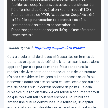
faciliter ces coopérations, ces acteurs construisent un
Pôle Territorial de Coopération Economique (PTCE).
Pour construire ce PTCE, l’association CoopAxis a été
créée. Elle a pour vocation de construire ce pôle,
commencer à animer les coopérations et
l’accompagnement de projets. Il s’agit d’une démarche
expérimentale.
citation reprise de
http://blog.coopaxis.fr/a-propos/
Cela a produit mal de choses intéressantes en termes de
contenus et a permis de défriche le terrain sur le sujet, alors
approprié par trop peu de monde. Mais par contre, la
manière de vivre cette coopération au sein de la structure
n’a pas été évidente. Les gens qui sont passés salariés ou
bénévoles actifs ont été souvent épuisés, cela a produit pas
mal de déclics sur un certain nombre de points. De cela
qu’est-ce que l’on en retire ? Avoir réussi à documenter tout
ce que l’on avait fait nous sert encore aujourd’hui et a
amené une culture commune sur le territoire, un capital
immatériel vraiment durable, qui reposait avant tout sur le