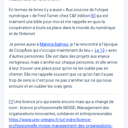
En termes de livres il y a aussi « Aux sources de l’utopie
numérique » de Fred Turner chez C&F édition
[
6
]
qui est
vraiment une bible pour moi et me rappelle en quoi la
coopération a toute sa place dans le monde du numérique
et de l’Internet.
Je pense aussi à
Malvina Balmes
, je l’ai rencontré à l’époque
de CoopAxis qui s’occupe maintenant du lieu «
Le 13
» avec
d’autres personnes. Elle est dans des projets aux enjeux
vertigineux, mais s’arrête sur chaque personne, et elle arrive
à leur trouver une place pour qu’on ne les oublie pas en
chemin. Elle me rappelle souvent que ce qu’on fait n’a pas
trop de sens si c’est pour ne pas s’arrêter sur ce qui nous
entoure et en oublier les vrais gens.
[
1
]
Une licence pro qui existe encore mais qui a changé de
nom : licence professionnelle MOISE, Management des
organisations innovantes, solidaires et entrepreneuriales :
https://www.univ-orleans.fr/iut-indre/licence-
professionnelle-moise-management-des-organisations-