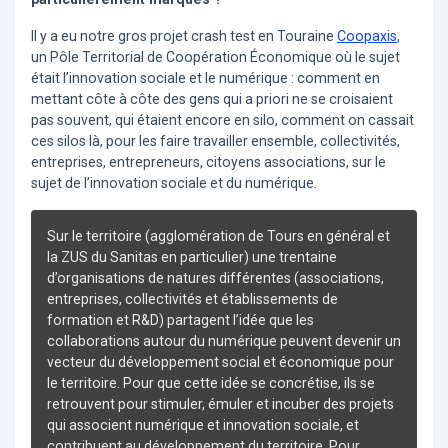
Il y a eu notre gros projet crash test en Touraine
Coopaxis
,
un Pôle Territorial de Coopération Économique où le sujet
était l’innovation sociale et le numérique : comment en
mettant côte à côte des gens qui a priori ne se croisaient
pas souvent, qui étaient encore en silo, comment on cassait
ces silos là, pour les faire travailler ensemble, collectivités,
entreprises, entrepreneurs, citoyens associations, sur le
sujet de l’innovation sociale et du numérique.
Sur le territoire (agglomération de Tours en général et
la ZUS du Sanitas en particulier) une trentaine
d’organisations de natures différentes (associations,
entreprises, collectivités et établissements de
formation et R&D) partagent l’idée que les
collaborations autour du numérique peuvent devenir un
vecteur du développement social et économique pour
le territoire. Pour que cette idée se concrétise, ils se
retrouvent pour stimuler, émuler et incuber des projets
qui associent numérique et innovation sociale, et
contribuent au développement du territoire. Pour