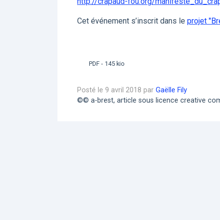
http://crapaud-fou.org/manifeste_du_cra
Cet événement s’inscrit dans le
projet "B
PDF - 145 kio
Posté le 9 avril 2018 par
Gaëlle Fily
©© a-brest, article sous licence creative 