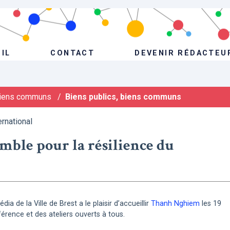
IL
CONTACT
DEVENIR RÉDACTEU
iens communs
/
Biens publics, biens communs
ernational
emble pour la résilience du
ia de la Ville de Brest a le plaisir d’accueillir
Thanh Nghiem
les 19
férence et des ateliers ouverts à tous.