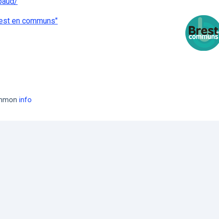
paud/
rest en communs"
common
info