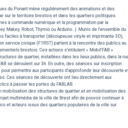
ques du Ponant mène régulièrement des animations et des
sur le territoire brestois et dans les quartiers politiques.
chines à commande numérique et la programmation par la
akey Makey, Robot, Thymio ou Arduino...). Munis de l’ensemble du
s faciles à transporter (découpeuse vinyle et imprimante 3D),
en service civique (F1RST) partent à la rencontre des publics au
mentiels brestois. Ces actions s’intitulent « Mobil’FAB ».
ructures de quartier, installées dans les lieux publics, dans la rue
FAB se déroulent sur 3h. En outre, des séances sur inscription
pour permettre aux participants d’approfondir leur découverte e
es. Ces séances de découverte ont lieu directement aux
blics à passer les portes du FABLAB.
 mobilisation des structures de quartier et en mobilisation des
ojet multimédia de la ville de Brest afin de pouvoir continuer à
s et acteurs issus des quartiers populaires de la ville sur