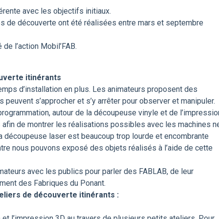
érente avec les objectifs initiaux.
es de découverte ont été réalisées entre mars et septembre
 de l’action Mobil’FAB.
uverte itinérants
temps d’installation en plus. Les animateurs proposent des
cs peuvent s’approcher et s’y arrêter pour observer et manipuler.
e programmation, autour de la découpeuse vinyle et de l’impressio
 afin de montrer les réalisations possibles avec les machines n
la découpeuse laser est beaucoup trop lourde et encombrante
ntre nous pouvons exposé des objets réalisés à l’aide de cette
mateurs avec les publics pour parler des FABLAB, de leur
nement des Fabriques du Ponant.
liers de découverte itinérants :
et l’impression 3D au travers de plusieurs petits ateliers. Pour