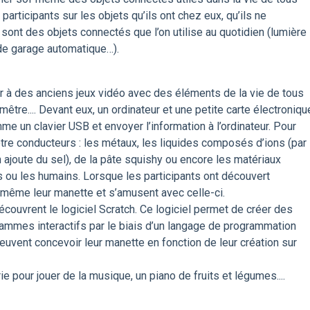
 participants sur les objets qu’ils ont chez eux, qu’ils ne
nt des objets connectés que l’on utilise au quotidien (lumière
de garage automatique…).
uer à des anciens jeux vidéo avec des éléments de la vie de tous
être.... Devant eux, un ordinateur et une petite carte électroniqu
 un clavier USB et envoyer l’information à l’ordinateur. Pour
être conducteurs : les métaux, les liquides composés d’ions (par
 ajoute du sel), de la pâte squishy ou encore les matériaux
 ou les humains. Lorsque les participants ont découvert
x même leur manette et s’amusent avec celle-ci.
couvrent le logiciel Scratch. Ce logiciel permet de créer des
grammes interactifs par le biais d’un langage de programmation
 peuvent concevoir leur manette en fonction de leur création sur
 pour jouer de la musique, un piano de fruits et légumes....