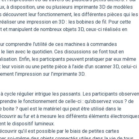
eux, à disposition, une ou plusieurs imprimante 3D de modèles
ls découvrent leur fonctionnement, les différentes pièces qui les
éaliser une impression en 3D : les bobines de fil. Pour cette
ent et manipulent de nombreux objets 3D, ceux-ci réalisés en
our comprendre l’utilité de ces machines à commandes
le lien avec le quotidien. Ces discussions se font tout en
isation. Enfin, les participants peuvent pratiquer par eux même
eur voisin ou une petite pièce à l’aide d’un scanner 3D, celui-ci
ctement l’impression sur l’imprimante 3D.
à cycle régulier intrigue les passants. Les participants observen
prendre le fonctionnement de celle-ci : qu’observez vous ? de
 boite ? quel est le matériel qui peut être utilisé dans le
découvrir au fur et à mesure les différents éléments électronique
nt le dispositif lumineux.
découvrir qu’il est possible par le biais de petites cartes
er soi-même des objets connectés utiles dans la vie de tous