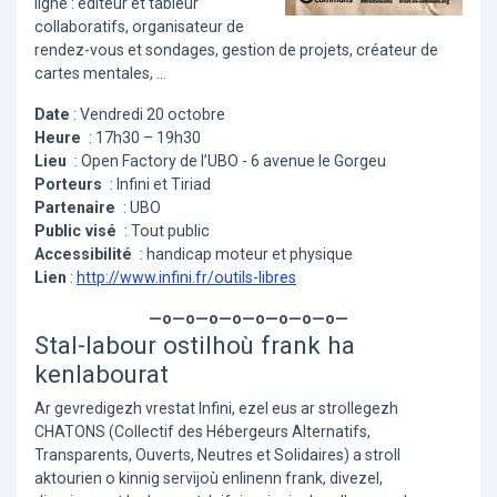
ligne : éditeur et tableur
collaboratifs, organisateur de
rendez-vous et sondages, gestion de projets, créateur de
cartes mentales, …
Date
: Vendredi 20 octobre
Heure
: 17h30 – 19h30
Lieu
: Open Factory de l’UBO - 6 avenue le Gorgeu
Porteurs
: Infini et Tiriad
Partenaire
: UBO
Public visé
: Tout public
Accessibilité
: handicap moteur et physique
Lien
:
http://www.infini.fr/outils-libres
—o—o—o—o—o—o—o—o—
Stal-labour ostilhoù frank ha
kenlabourat
Ar gevredigezh vrestat Infini, ezel eus ar strollegezh
CHATONS (Collectif des Hébergeurs Alternatifs,
Transparents, Ouverts, Neutres et Solidaires) a stroll
aktourien o kinnig servijoù enlinenn frank, divezel,