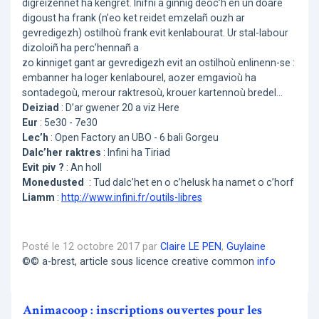
digreizennet ha kengret. Inifni a ginnig deoc’h en un doare
digoust ha frank (n’eo ket reidet emzelañ ouzh ar
gevredigezh) ostilhoù frank evit kenlabourat. Ur stal-labour
dizoloiñ ha perc’hennañ a
zo kinniget gant ar gevredigezh evit an ostilhoù enlinenn-se :
embanner ha loger kenlabourel, aozer emgavioù ha
sontadegoù, merour raktresoù, krouer kartennoù bredel...
Deiziad
: D’ar gwener 20 a viz Here
Eur
: 5e30 - 7e30
Lec’h
: Open Factory an UBO - 6 bali Gorgeu
Dalc’her raktres
: Infini ha Tiriad
Evit piv ?
: ​An holl
Monedusted
: Tud dalc’het en o c’helusk ha namet o c’horf
Liamm
:
http://www.infini.fr/outils-libres
Posté le 12 octobre 2017 par
Claire LE PEN
,
Guylaine
©© a-brest, article sous licence creative common
info
Animacoop : inscriptions ouvertes pour les