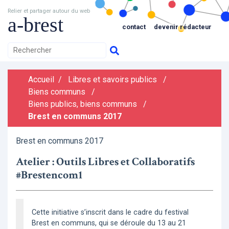
Relier et partager autour du web
a-brest
contact
devenir rédacteur
Accueil
/
Libres et savoirs publics
/
Biens communs
/
Biens publics, biens communs
/
Brest en communs 2017
Brest en communs 2017
Atelier : Outils Libres et Collaboratifs
#Brestencom1
Cette initiative s’inscrit dans le cadre du festival
Brest en communs, qui se déroule du 13 au 21