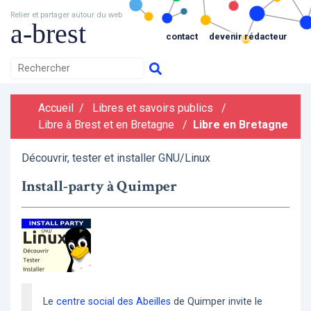
Relier et partager autour du web
a-brest
contact
devenir rédacteur
Accueil
/
Libres et savoirs publics
/
Libre à Brest et en Bretagne
/
Libre en Bretagne
Découvrir, tester et installer GNU/Linux
Install-party à Quimper
Le
centre social des Abeilles
de Quimper invite le