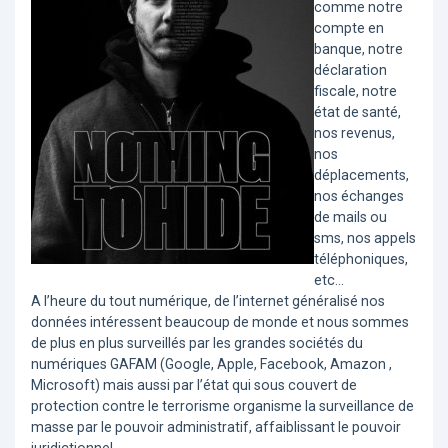
comme notre
compte en
banque, notre
déclaration
fiscale, notre
état de santé,
nos revenus,
nos
déplacements,
nos échanges
de mails ou
sms, nos appels
téléphoniques,
etc…
A l’heure du tout numérique, de l’internet généralisé nos
données intéressent beaucoup de monde et nous sommes
de plus en plus surveillés par les grandes sociétés du
numériques GAFAM (Google, Apple, Facebook, Amazon ,
Microsoft) mais aussi par l’état qui sous couvert de
protection contre le terrorisme organisme la surveillance de
masse par le pouvoir administratif, affaiblissant le pouvoir
juridictionnel.