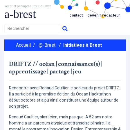
Relier et partager autour du web
a-brest
contact
devenir rédacteur
Accueil
/
@-Brest
/
Initiatives à Brest
DRIFTZ // océan | connaissance(s) |
apprentissage | partage | jeu
Rencontre avec Renaud Gaultier le porteur du projet DRIFTZ.
Il a participé à la première édition du Ocean Hacktathon
début octobre et a pu ainsi constituer une équipe autour de
son projet.
Renaud Gaultier, plasticien, mais pas que. A 52 ans notre
homme a un parcours atypique et transdisciplinaire. Il a
monté le programme Innovation, Design, Entrepreneurship &