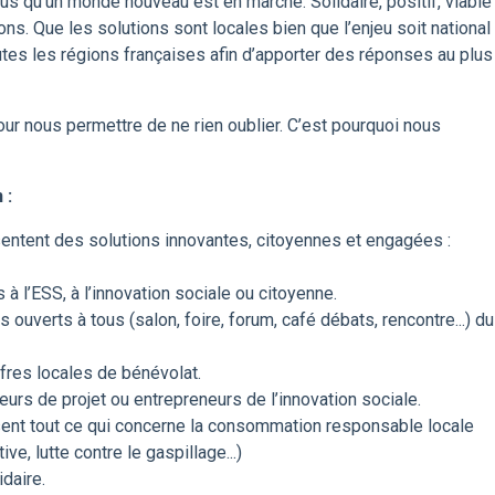
 qu’un monde nouveau est en marche. Solidaire, positif, viable
ons. Que les solutions sont locales bien que l’enjeu soit national 
tes les régions françaises afin d’apporter des réponses au plus
ur nous permettre de ne rien oublier. C’est pourquoi nous
:​
entent des solutions innovantes, citoyennes et engagées :
 l’ESS, à l’innovation sociale ou citoyenne.
ouverts à tous (salon, foire, forum, café débats, rencontre...) du
fres locales de bénévolat.
urs de projet ou entrepreneurs de l’innovation sociale.
sent tout ce qui concerne la consommation responsable locale
ve, lutte contre le gaspillage...)
idaire.