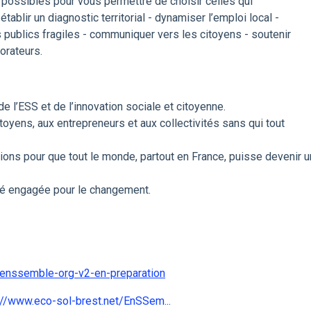
possibles pour vous permettre de choisir celles qui
établir un diagnostic territorial - dynamiser l’emploi local -
es publics fragiles - communiquer vers les citoyens - soutenir
rateurs.​
e l’ESS et de l’innovation sociale et citoyenne.
oyens, aux entrepreneurs et aux collectivités sans qui tout
ons pour que tout le monde, partout en France, puisse devenir u
té engagée pour le changement.
/enssemble-org-v2-en-preparation
://www.eco-sol-brest.net/EnSSem...