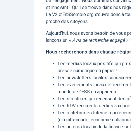
de l’engagement. Nous sommes convaincus
et innovant ! Qu’il se trouve dans nos régi
La V2 d’EnSSemble.org s’ouvre donc à tou
proche des citoyens.
Aujourd’hui, nous avons besoin de vous po
lançons un
« Avis de recherche engagé »
!​
Nous recherchons dans chaque région 
Les médias locaux positifs qui prés
presse numérique ou papier !
Les newsletters locales consacrées à
Les évènements locaux et récurrents 
monde de l’ESS ou apparenté.
Les structures qui recensent des of
Les RDV récurrents dédiés aux porte
Les plateformes Internet qui recen
(circuits-courts, économie collaborati
Les acteurs locaux de la finance sol