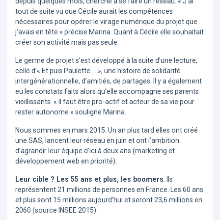
depuis quelques mois, cherche à se faire un réseau. « J’ai
tout de suite vu que Cécile aurait les compétences
nécessaires pour opérer le virage numérique du projet que
j’avais en tête » précise Marina. Quant à Cécile elle souhaitait
créer son activité mais pas seule.
Le germe de projet s’est développé à la suite d’une lecture,
celle d’« Et puis Paulette…. », une histoire de solidarité
intergénérationnelle, d’amitiés, de partages. Il y a également
eu les constats faits alors qu’elle accompagne ses parents
vieillissants. « Il faut être pro-actif et acteur de sa vie pour
rester autonome » souligne Marina.
Nous sommes en mars 2015. Un an plus tard elles ont créé
une SAS, lancent leur réseau en juin et ont l’ambition
d’agrandir leur équipe d’ici à deux ans (marketing et
développement web en priorité).
Leur cible ? Les 55 ans et plus, les boomers
. Ils
représentent 21 millions de personnes en France. Les 60 ans
et plus sont 15 millions aujourd’hui et seront 23,6 millions en
2060 (source INSEE 2015).