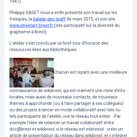
1947).
Philippe SAGET nous a enfin présenté son travail sur les
fresques, la
balade geo graff
de mars 2015, et son site
www.streetart-brest.fr
(site participatif sur la diversité du
graphisme à Brest).
L’atelier s’est conclu par un bref tour d’horizon des
ressources liées aux bibliothèques.
Chacun est reparti avec une meilleure
connaissance de wikibrest, qui est vraiment une mine d’info
locales, mais aussi de nouveaux contacts, de nouveaux
thèmes à approfondir (ou à faire partager à ses collègues)
ou des projets à lancer en mode collaboratif avec tels ou
tels participants de l’atelier, voir le réseau tout entier …Par
exemple l’idée de relancer un travail collaboratif entre
doc@brest et wikibrest, si le réseau est intéressé : créer un
article de présentation du réseau dans wikibrest, et y intégrer