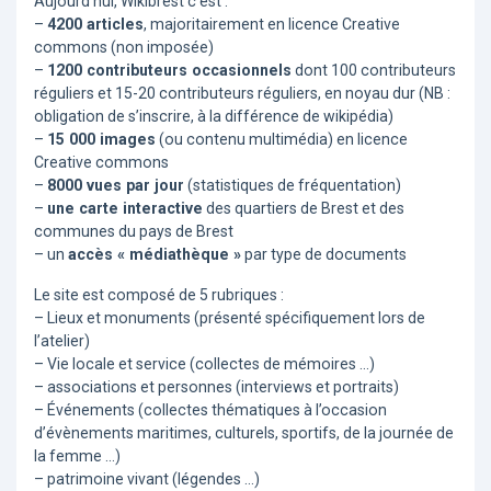
Aujourd’hui, Wikibrest c’est :
–
4200 articles
, majoritairement en licence Creative
commons (non imposée)
–
1200 contributeurs occasionnels
dont 100 contributeurs
réguliers et 15-20 contributeurs réguliers, en noyau dur (NB :
obligation de s’inscrire, à la différence de wikipédia)
–
15 000 images
(ou contenu multimédia) en licence
Creative commons
–
8000 vues par jour
(statistiques de fréquentation)
–
une carte interactive
des quartiers de Brest et des
communes du pays de Brest
– un
accès « médiathèque »
par type de documents
Le site est composé de 5 rubriques :
– Lieux et monuments (présenté spécifiquement lors de
l’atelier)
– Vie locale et service (collectes de mémoires …)
– associations et personnes (interviews et portraits)
– Événements (collectes thématiques à l’occasion
d’évènements maritimes, culturels, sportifs, de la journée de
la femme …)
– patrimoine vivant (légendes …)