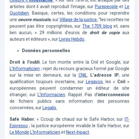
célèbre «
moustache
» sur des Tshirts, est attaqué par des
artistes dont il avait reproduit l’image, sur
Purepeople
et
Le
Quotidien
. Basique, certes, les conditions pour reprendre
une
oeuvre musicale
, sur
Village de la justice
, “les recettes ne
peuvent pas être copyrightées, sur
The 1709 blog
et, sans
lien aucun, « 29 millions d’euros de
droit de copie
aux
auteurs et éditeurs », sur
Livres Hebdo
.
Données personnelles
Droit à l’oubli
. Le ton monte entre la Cnil et Google, sur
L’Informaticien
; rejet du recours gracieux formé par Google
sur la mise en demeure, sur la
CNIL
.
L’adresse IP
, une
qualification toujours incertaine, sur
Legavox
, les «
Cnil
»
européennes peuvent condamner un éditeur de site
étranger, sur
L’Informacien
. Rappel. Pas d’
interconnexion
de fichiers publics sans information des personnes
concernées, sur
Legalis.
Safe Habor.
« Ccoup de chaud sur le Safe Harbor, sur
IT-
Espresso
; la justice européenne invalide le Safe Harbor, sur
Le Monde
L’Informaticien
et
Next-Inpact
.