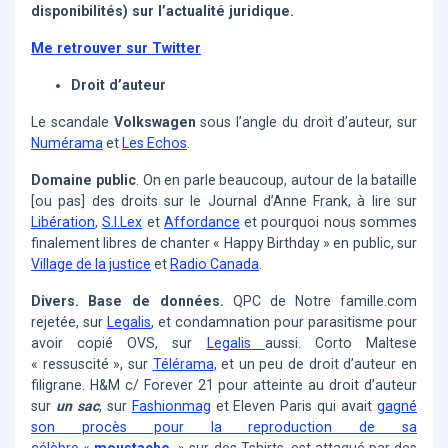
disponibilités) sur l’actualité juridique.
Me retrouver sur Twitter
Droit d’auteur
Le scandale
Volkswagen
sous l’angle du droit d’auteur, sur
Numérama
et
Les Echos
.
Domaine public
. On en parle beaucoup, autour de la bataille
[ou pas] des droits sur le Journal d’Anne Frank, à lire sur
Libération
,
S.I.Lex
et
Affordance
et pourquoi nous sommes
finalement libres de chanter « Happy Birthday » en public, sur
Village de la justice
et
Radio Canada
.
Divers.
Base de données.
QPC de Notre famille.com
rejetée, sur
Legalis
, et condamnation pour parasitisme pour
avoir copié OVS, sur
Legalis
aussi. Corto Maltese
« ressuscité », sur
Télérama
, et un peu de droit d’auteur en
filigrane. H&M c/ Forever 21 pour atteinte au droit d’auteur
sur
un sac
, sur
Fashionmag
et Eleven Paris qui avait
gagné
son procès pour la reproduction de sa