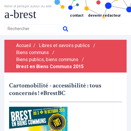
Relier et partager autour du web
a-brest
contact
devenir rédacteur
Accueil
/
Libres et savoirs publics
/
Biens communs
/
Biens publics, biens communs
/
Brest en Biens Communs 2015
Cartomobilité - accessibilité : tous
concernés ! #BrestBC