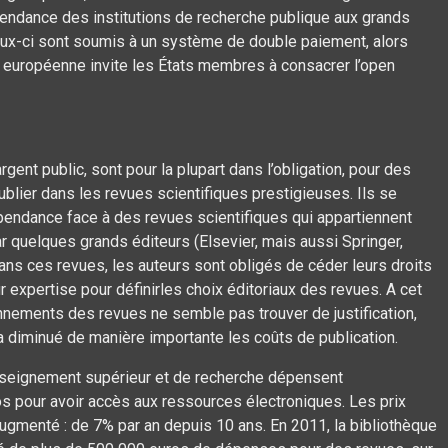
épendance des institutions de recherche publique aux grands
ceux-ci sont soumis à un système de double paiement, alors
uropéenne invite les États membres à consacrer l’open
argent public, sont pour la plupart dans l’obligation, pour des
 publier dans les revues scientifiques prestigieuses. Ils se
pendance face à des revues scientifiques qui appartiennent
r quelques grands éditeurs (Elsevier, mais aussi Springer,
dans ces revues, les auteurs sont obligés de céder leurs droits
r expertise pour définirles choix éditoriaux des revues. A cet
nnements des revues ne semble pas trouver de justification,
 a diminué de manière importante les coûts de publication.
nseignement supérieur et de recherche dépensent
os pour avoir accès aux ressources électroniques. Les prix
augmenté : de 7% par an depuis 10 ans. En 2011, la bibliothèque