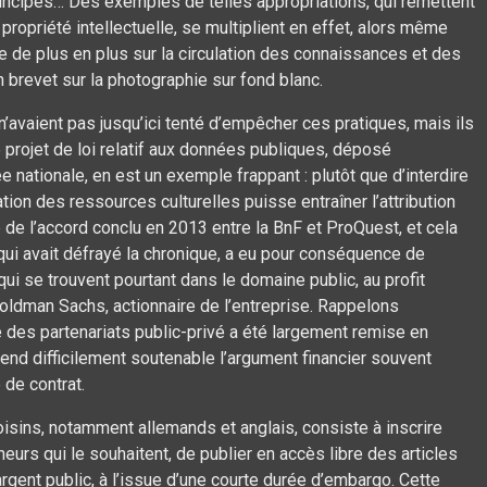
 principes… Des exemples de telles appropriations, qui remettent
ropriété intellectuelle, se multiplient en effet, alors même
 de plus en plus sur la circulation des connaissances et des
 brevet sur la photographie sur fond blanc.
’avaient pas jusqu’ici tenté d’empêcher ces pratiques, mais ils
Le projet de loi relatif aux données publiques, déposé
nationale, en est un exemple frappant : plutôt que d’interdire
ation des ressources culturelles puisse entraîner l’attribution
e de l’accord conclu en 2013 entre la BnF et ProQuest, et cela
 qui avait défrayé la chronique, a eu pour conséquence de
qui se trouvent pourtant dans le domaine public, au profit
oldman Sachs, actionnaire de l’entreprise. Rappelons
 des partenariats public-privé a été largement remise en
end difficilement soutenable l’argument financier souvent
e de contrat.
isins, notamment allemands et anglais, consiste à inscrire
cheurs qui le souhaitent, de publier en accès libre des articles
argent public, à l’issue d’une courte durée d’embargo. Cette