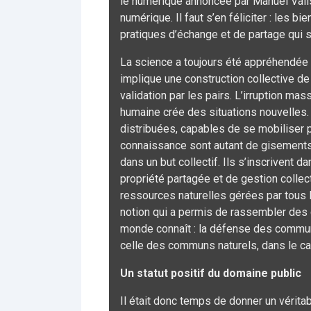
le numérique annoncée par Manuel Valls
numérique. Il faut s’en féliciter : les
pratiques d’échange et de partage qui str
La science a toujours été appréhendée
implique une construction collective de 
validation par les pairs. L’irruption ma
humaine crée des situations nouvelles
distribuées, capables de se mobiliser 
connaissance sont autant de gisements d
dans un but collectif. Ils s’inscrivent
propriété partagée et de gestion colle
ressources naturelles gérées par tous 
notion qui a permis de rassembler des
monde connaît : la défense des communs
celle des communs naturels, dans le cad
Un statut positif du domaine public
Il était donc temps de donner un vérita