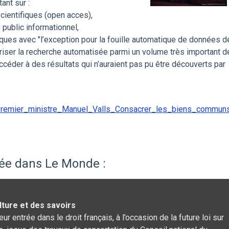
ant sur :
scientifiques (open acces),
 public informationnel,
fiques avec "l’exception pour la fouille automatique de données d
toriser la recherche automatisée parmi un volume très important d
ccéder à des résultats qui n’auraient pas pu être découverts par
Le_Premier_ministre_Manuel_Valls_Consacrer_les_biens_commu
iée dans Le Monde :
ulture et des savoirs
r entrée dans le droit français, à l’occasion de la future loi sur