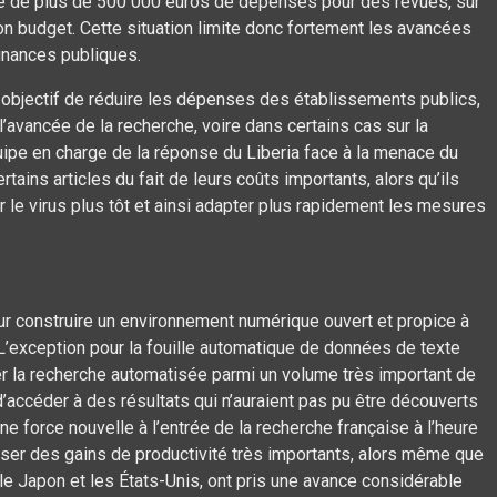
té de plus de 500 000 euros de dépenses pour des revues, sur
son budget. Cette situation limite donc fortement les avancées
finances publiques.
 objectif de réduire les dépenses des établissements publics,
l’avancée de la recherche, voire dans certains cas sur la
uipe en charge de la réponse du Liberia face à la menace du
rtains articles du fait de leurs coûts importants, alors qu’ils
er le virus plus tôt et ainsi adapter plus rapidement les mesures
r construire un environnement numérique ouvert et propice à
n. L’exception pour la fouille automatique de données de texte
ser la recherche automatisée parmi un volume très important de
d’accéder à des résultats qui n’auraient pas pu être découverts
e force nouvelle à l’entrée de la recherche française à l’heure
ser des gains de productivité très importants, alors même que
e Japon et les États-Unis, ont pris une avance considérable