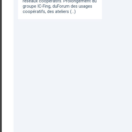
réseaux coopératifs. Prolongement du
groupe IC-Fing, duForum des usages
coopératifs, des ateliers (…)