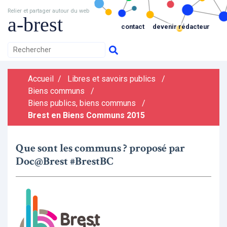
Relier et partager autour du web
a-brest
contact
devenir rédacteur
Accueil
/
Libres et savoirs publics
/
Biens communs
/
Biens publics, biens communs
/
Brest en Biens Communs 2015
Que sont les communs ? proposé par
Doc@Brest #BrestBC