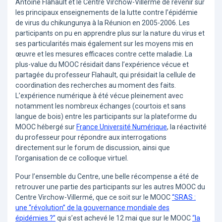
Antoine Flahault et le Centre Virchow-Villermé de revenir sur
les principaux enseignements de la lutte contre l’épidémie
de virus du chikungunya à la Réunion en 2005-2006. Les
participants on pu en apprendre plus sur la nature du virus et
ses particularités mais également sur les moyens mis en
œuvre et les mesures efficaces contre cette maladie. La
plus-value du MOOC résidait dans l’expérience vécue et
partagée du professeur Flahault, qui présidait la cellule de
coordination des recherches au moment des faits.
L’expérience numérique à été vécue pleinement avec
notamment les nombreux échanges (courtois et sans
langue de bois) entre les participants sur la plateforme du
MOOC hébergé sur
France Université Numérique
, la réactivité
du professeur pour répondre aux interrogations
directement sur le forum de discussion, ainsi que
l’organisation de ce colloque virtuel.
Pour l’ensemble du Centre, une belle récompense a été de
retrouver une partie des participants sur les autres MOOC du
Centre Virchow-Villermé, que ce soit sur le MOOC
“SRAS :
une “révolution” de la gouvernance mondiale des
épidémies ?”
qui s’est achevé le 12 mai que sur le MOOC
“la