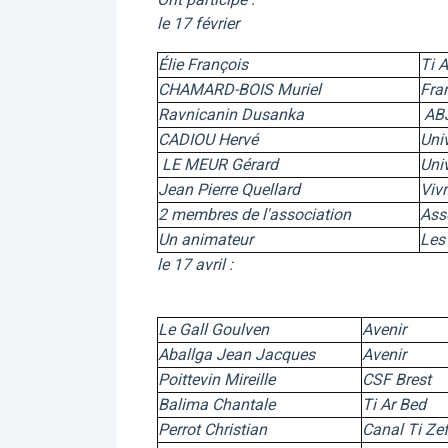
le 17 février
Élie François
Ti 
CHAMARD-BOIS Muriel
Fra
Ravnicanin Dusank
a
AB
CADIOU Hervé
Univ
LE MEUR Gérard
Univ
Jean Pierre Quellard
Vivr
2 membres de l'association
Ass
Un animateur
Les 
le 17 avril :
Le Gall Goulven
Avenir
Aballga Jean Jacques
Avenir
Poittevin Mireille
CSF Brest
Balima Chantale
Ti Ar Bed
Perrot Christian
Canal Ti Ze