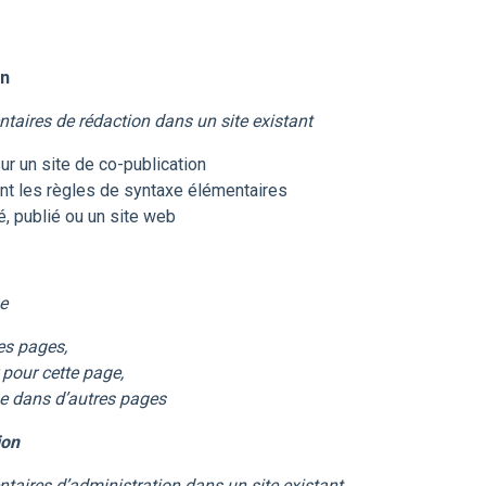
on
entaires de rédaction dans un site existant
sur un site de co-publication
isant les règles de syntaxe élémentaires
é, publié ou un site web
e
es pages,
 pour cette page,
me dans d’autres pages
ion
entaires d’administration dans un site existant