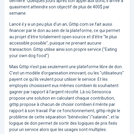
dernière. Quelques jours après son appel aux dons, il arrive à
quasiment atteindre son objectif de plus de 400$ par
semaine.
Lancé il y a un peu plus d’un an, Gittip.com se fait aussi
financer par le don au sein de la plateforme, ce qui permet
au projet d’être totalement open source et d’être "le plus
accessible possible", puisque ne prenant aucune
transaction. Gittip utilise ainsi son propre service ("Eating
your own dog food")
Mais Gittip n’est pas seulement une plateforme libre de don.
C’est un modèle d’organisation innovant, ou les "utilisateurs"
payent ce qu’ils veulent pour utiliser le service. Et les
employés choisissent eux mêmes combien ils souhaitent
gagner par rapport à l’argent récolté. Là où Sensorica
propose une solution en calculant chaque contribution,
gittip propose à chacun de choisir combien il mérite par
rapport à son travail. Par ce fonctionnement, gittip règle le
problème de cette séparation "bénévoles"/"salariés", et la
logique de don permet de sortir des logiques de prix fixés
pour un service alors que les usages sont multiples.