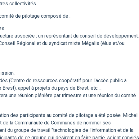
es collectivités.
: comité de pilotage composé de :
es
ture associée : un représentant du conseil de développement,
 Conseil Régional et du syndicat mixte Mégalis (élus et/ou
ission,
lidés (Centre de ressources coopératif pour l’accès public à
 Brest), appel à projets du pays de Brest, etc….
era une réunion plénière par trimestre et une réunion du comité
tion des participants au comité de pilotage a été posée. Michel
ident de la Communauté de Communes de nommer ses
nt du groupe de travail "technologies de l’information et de la
cipants de ce groupe qui désirent en faire partie, soient conviés