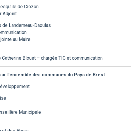
squ’île de Crozon
 Adjoint
 de Landerneau-Daoulas
ommunication
ointe au Maire
e Catherine Blouet – chargée TIC et communication
t sur l’ensemble des communes du Pays de Brest
 développement.
ise
nseillère Municipale
 et des Abers