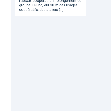
réseaux coopératifs. Prolongement du
groupe IC-Fing, duForum des usages
coopératifs, des ateliers (…)