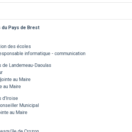
 du Pays de Brest
tion des écoles
esponsable informatique - communication
 de Landerneau-Daoulas
ur
ointe au Maire
e au Maire
d’Iroise
nseiller Municipal
inte au Maire
squ’île de Crozon