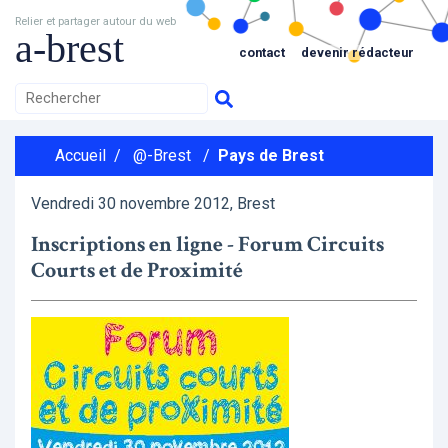
Relier et partager autour du web
a-brest
contact
devenir rédacteur
Accueil
/
@-Brest
/
Pays de Brest
Vendredi 30 novembre 2012, Brest
Inscriptions en ligne - Forum Circuits
Courts et de Proximité