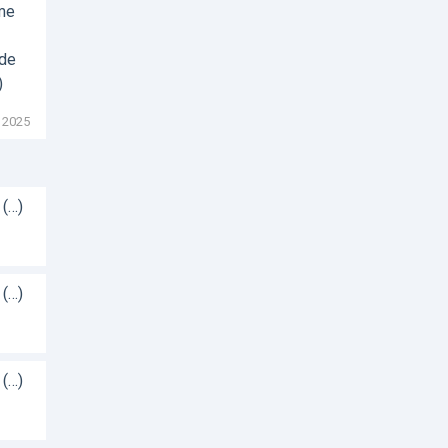
sme
 de
)
 2025
 (…)
 (…)
 (…)