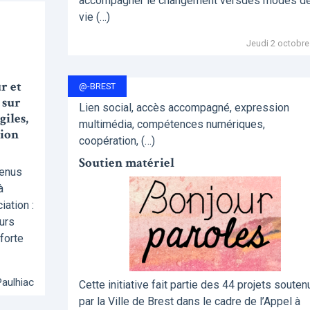
accompagner le changement versdes modes d
vie (…)
Jeudi 2 octobre
r et
@-BREST
 sur
Lien social, accès accompagné, expression
iles,
multimédia, compétences numériques,
gion
coopération, (…)
Soutien matériel
tenus
à
ation :
urs
 forte
Paulhiac
Cette initiative fait partie des 44 projets souten
par la Ville de Brest dans le cadre de l’Appel à