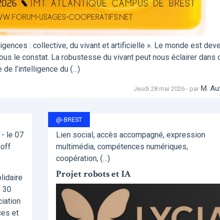
ences : collective, du vivant et artificielle ». Le monde est dev
tous le constat. La robustesse du vivant peut nous éclairer dans 
de l’intelligence du (…)
M. Au
Jeudi 28 mai 2026 - par
@-BREST
- le 07
Lien social, accès accompagné, expression
goff
multimédia, compétences numériques,
coopération, (…)
Projet robots et IA
lidaire
s 30
ciation
ces et