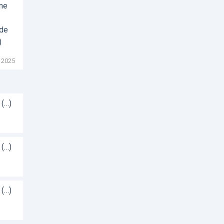
sme
 de
)
 2025
 (…)
 (…)
 (…)