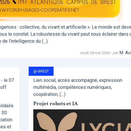
ences : collective, du vivant et artificielle ». Le monde est dev
tous le constat. La robustesse du vivant peut nous éclairer dans 
de l’intelligence du (…)
M. Au
Jeudi 28 mai 2026 - par
@-BREST
- le 07
Lien social, accès accompagné, expression
goff
multimédia, compétences numériques,
coopération, (…)
Projet robots et IA
lidaire
s 30
ciation
ces et