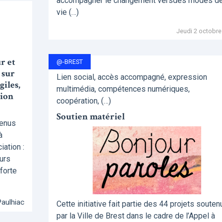
accompagner le changement versdes modes d
vie (…)
Jeudi 2 octobre
r et
@-BREST
 sur
Lien social, accès accompagné, expression
iles,
multimédia, compétences numériques,
gion
coopération, (…)
Soutien matériel
tenus
à
ation :
urs
 forte
Paulhiac
Cette initiative fait partie des 44 projets souten
par la Ville de Brest dans le cadre de l’Appel à