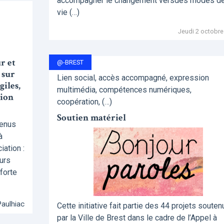
accompagner le changement versdes modes d
vie (…)
Jeudi 2 octobre
r et
@-BREST
 sur
Lien social, accès accompagné, expression
iles,
multimédia, compétences numériques,
gion
coopération, (…)
Soutien matériel
tenus
à
ation :
urs
 forte
Paulhiac
Cette initiative fait partie des 44 projets souten
par la Ville de Brest dans le cadre de l’Appel à