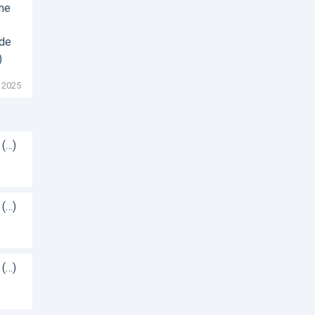
sme
 de
)
 2025
 (…)
 (…)
 (…)