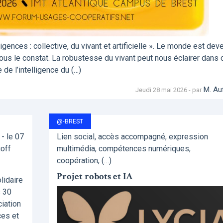
ences : collective, du vivant et artificielle ». Le monde est dev
tous le constat. La robustesse du vivant peut nous éclairer dans 
de l’intelligence du (…)
M. Au
Jeudi 28 mai 2026 - par
@-BREST
- le 07
Lien social, accès accompagné, expression
goff
multimédia, compétences numériques,
coopération, (…)
Projet robots et IA
lidaire
s 30
ciation
ces et