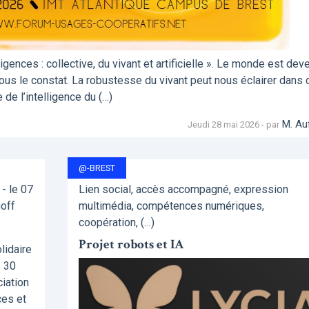
ences : collective, du vivant et artificielle ». Le monde est dev
tous le constat. La robustesse du vivant peut nous éclairer dans 
de l’intelligence du (…)
M. Au
Jeudi 28 mai 2026 - par
@-BREST
- le 07
Lien social, accès accompagné, expression
goff
multimédia, compétences numériques,
coopération, (…)
Projet robots et IA
lidaire
s 30
ciation
ces et