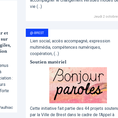
accompagner le changement versdes modes d
vie (…)
Jeudi 2 octobre
r et
@-BREST
 sur
Lien social, accès accompagné, expression
iles,
multimédia, compétences numériques,
gion
coopération, (…)
Soutien matériel
tenus
à
ation :
urs
 forte
Paulhiac
Cette initiative fait partie des 44 projets souten
par la Ville de Brest dans le cadre de l’Appel à