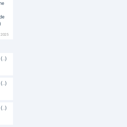
sme
 de
)
 2025
 (…)
 (…)
 (…)